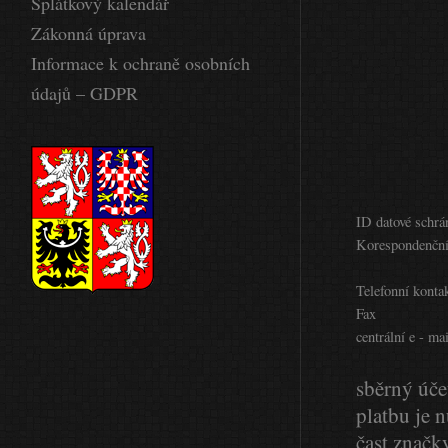
Splátkový kalendář
Zákonná úprava
Informace k ochraně osobních
údajů – GDPR
ID datové schrá
Korespondenční
Telefonní konta
Fax
centrální e - mai
sběrný úče
platbu je 
čast značk