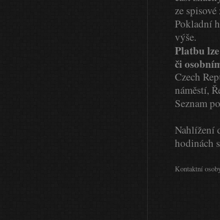
ze spisové
Pokladní 
výše.
Platbu lz
či osobní
Czech Repu
náměstí, Ř
Seznam po
Nahlížení 
hodinách s
Kontaktní osob